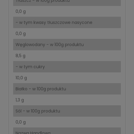
Tłuszcz - w 100g produktu
0,0 g
- w tym kwasy tłuszczowe nasycone
0,0 g
Węglowodany - w 100g produktu
8,5 g
- w tym cukry
10,0 g
Białko - w 100g produktu
1,3 g
Sól - w 100g produktu
0,0 g
Nazwa Handlowa