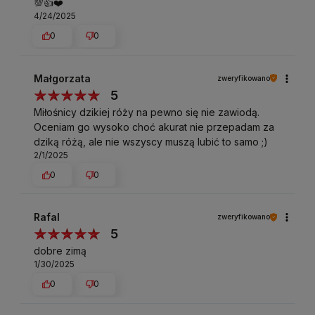
💯👍️❤️
4/24/2025
0
0
Małgorzata
zweryfikowano
5
Miłośnicy dzikiej róży na pewno się nie zawiodą.
Oceniam go wysoko choć akurat nie przepadam za
dziką różą, ale nie wszyscy muszą lubić to samo ;)
2/1/2025
0
0
Rafal
zweryfikowano
5
dobre zimą
1/30/2025
0
0