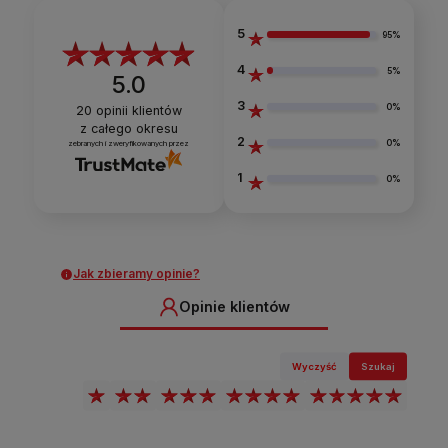
5
95%
4
5%
5.0
3
0%
20
opinii klientów
z całego okresu
2
0%
zebranych i zweryfikowanych przez
1
0%
Jak zbieramy opinie?
Opinie klientów
Wyczyść
Szukaj