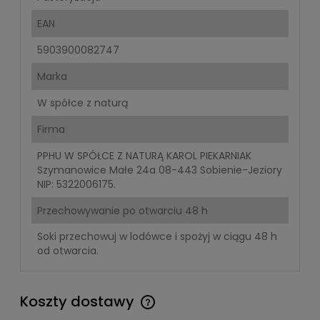
EAN
5903900082747
Marka
W spółce z naturą
Firma
PPHU W SPÓŁCE Z NATURĄ KAROL PIEKARNIAK
Szymanowice Małe 24a 08-443 Sobienie-Jeziory
NIP: 5322006175.
Przechowywanie po otwarciu 48 h
Soki przechowuj w lodówce i spożyj w ciągu 48 h
od otwarcia.
Koszty dostawy
Cena nie zawiera ewentualnych kosztów płatności