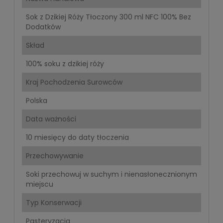
Sok z Dzikiej Róży Tłoczony 300 ml NFC 100% Bez
Dodatków
Skład
100% soku z dzikiej róży
Kraj Pochodzenia Surowców
Polska
Data ważności
10 miesięcy do daty tłoczenia
Przechowywanie
Soki przechowuj w suchym i nienasłonecznionym
miejscu
Typ Konserwacji
Pasteryzacja