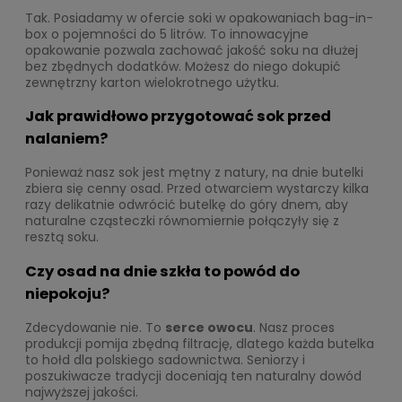
Tak. Posiadamy w ofercie soki w opakowaniach bag-in-
box o pojemności do 5 litrów. To innowacyjne
opakowanie pozwala zachować jakość soku na dłużej
bez zbędnych dodatków. Możesz do niego dokupić
zewnętrzny karton wielokrotnego użytku.
Jak prawidłowo przygotować sok przed
nalaniem?
Ponieważ nasz sok jest mętny z natury, na dnie butelki
zbiera się cenny osad. Przed otwarciem wystarczy kilka
razy delikatnie odwrócić butelkę do góry dnem, aby
naturalne cząsteczki równomiernie połączyły się z
resztą soku.
Czy osad na dnie szkła to powód do
niepokoju?
Zdecydowanie nie. To
serce owocu
. Nasz proces
produkcji pomija zbędną filtrację, dlatego każda butelka
to hołd dla polskiego sadownictwa. Seniorzy i
poszukiwacze tradycji doceniają ten naturalny dowód
najwyższej jakości.