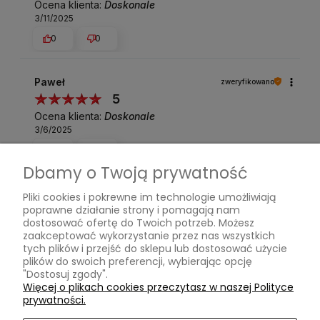
Ocena klienta:
Doskonale
3/11/2025
0
0
Paweł
zweryfikowano
5
Ocena klienta:
Doskonale
3/6/2025
0
0
Dbamy o Twoją prywatność
Marzena
zweryfikowano
Pliki cookies i pokrewne im technologie umożliwiają
4
poprawne działanie strony i pomagają nam
dostosować ofertę do Twoich potrzeb. Możesz
Ocena klienta:
Dobrze
zaakceptować wykorzystanie przez nas wszystkich
2/21/2025
tych plików i przejść do sklepu lub dostosować użycie
plików do swoich preferencji, wybierając opcję
0
0
"Dostosuj zgody".
Więcej o plikach cookies przeczytasz w naszej Polityce
prywatności.
Adam
zweryfikowano