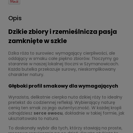
Opis
Dzikie zbiory i rzemieślnicza pasja
zamknięte w szkle
Dzika róża to surowiec wymagający cierpliwości, ale
oddający w smaku całe piękno zbiorów. Tłoczymy go
starannie w naszej lokalnej tłoczni w Szymanowicach.
Każda butelka przekazuje surowy, nieskomplikowany
charakter natury.
Głęboki profil smakowy dla wymagających
Wyrazista, delikatnie cierpka nuta dzikiej róży to idealny
pretekst do codziennej refleksji. Wybierający naturę
cenią ten smak za jego autentyczność. W każdej kropli
odnajdziesz
serce owocu
, dokładnie w takiej formie, jak
ukształtowała to natura.
To doskonały wybór dla tych, którzy stawiają na proste,