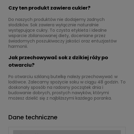
Czy ten produkt zawiera cukier?
Do naszych produktów nie dodajemy żadnych
słodzików. Sok zawiera wyłącznie naturalnie
występujące cukry. To czysta etykieta i idealne
wsparcie zbilansowanej diety, doceniane przez
świadomych poszukiwaczy jakości oraz entuzjastów
harmonii.
Jak przechowywać sok z dzikiej róży po
otwarciu?
Po otwarciu szklaną butelkę należy przechowywać w
lodówce. Zalecamy spożycie soku w ciągu 48 godzin. To
doskonały sposób na radosny początek dnia i
budowanie dobrych, prostych nawyków, którymi
możesz dzielić się z najbliższymi każdego poranka.
Dane techniczne