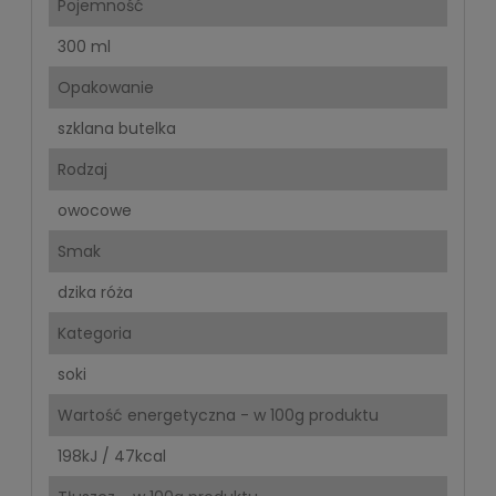
Pojemność
300 ml
Opakowanie
szklana butelka
Rodzaj
owocowe
Smak
dzika róża
Kategoria
soki
Wartość energetyczna - w 100g produktu
198kJ / 47kcal