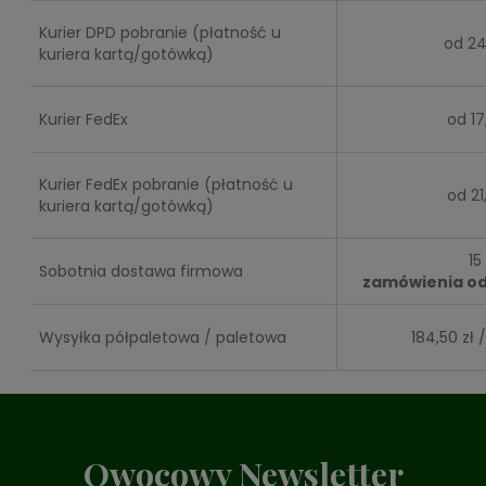
Kurier DPD pobranie (płatność u
od 24
kuriera kartą/gotówką)
Kurier FedEx
od 17
Kurier FedEx pobranie (płatność u
od 21
kuriera kartą/gotówką)
15
Sobotnia dostawa firmowa
zamówienia od 
Wysyłka półpaletowa / paletowa
184,50 zł 
Owocowy Newsletter