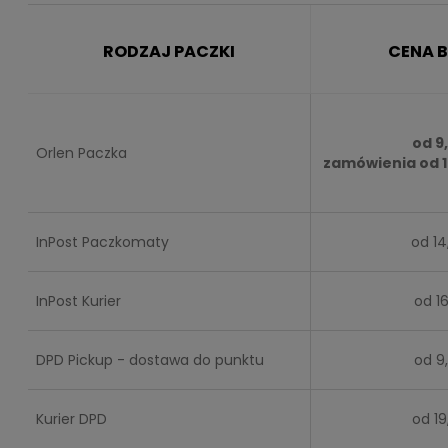
RODZAJ PACZKI
CENA 
od 9,
Orlen Paczka
zamówienia od 14
InPost Paczkomaty
od 14
InPost Kurier
od 16
DPD Pickup - dostawa do punktu
od 9,
Kurier DPD
od 19