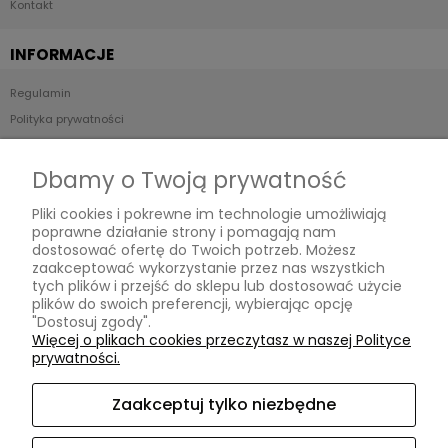
Kontakt
INFORMACJE
Regulamin
Polityka prywatności
Kontakt i dane firmy
Odstąp od umowy tutaj
Dbamy o Twoją prywatność
Pliki cookies i pokrewne im technologie umożliwiają
PŁATNOŚCI I DOSTAWA
poprawne działanie strony i pomagają nam
dostosować ofertę do Twoich potrzeb. Możesz
Formy płatności
zaakceptować wykorzystanie przez nas wszystkich
tych plików i przejść do sklepu lub dostosować użycie
Czas i koszty dostawy
plików do swoich preferencji, wybierając opcję
"Dostosuj zgody".
Moje konto
Więcej o plikach cookies przeczytasz w naszej Polityce
prywatności.
Twoje zamówienia
Ustawienia konta
Zaakceptuj tylko niezbędne
Przechowalnia