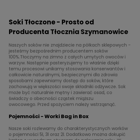
Soki Tłoczone - Prosto od
Producenta
Tłocznia Szymanowice
Naszych soków nie znajdziecie na półkach sklepowych -
jesteśmy bezpośrednim producentem soków
100%.Tłoczymy na zimno z całych umytych owoców i
warzyw. Następnie pasteryzujemy to właśnie dzięki
temu procesowi unikamy stosowania konserwantów i
całkowicie naturalnymi, bezpiecznymi dla zdrowia
sposobami zapewniamy dostęp do soków, które
zachowują w większości swoje składniki odżywcze. Sok
może być naturalnie mętny i zawierać osad, co
świadczy o obecności cząstek miąższu
owocowego. Przed spożyciem należy wstrząsnąć.
Pojemności - Worki Bag in Box
Nasze soki rozlewamy do charakterystycznych worków
o pojemności 5l, 3l oraz 2l. Dodatkowo można dokupić