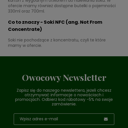
karton z wygodnym otworem do nalewania soku. W
ofercie mamy również dostępne butelki o pojemności
330ml oraz 700ml.
Co to znaczy - Soki NFC (ang. Not From
Concentrate)
Soki nie pochodzące z koncentratu, czyli te które
mamy w ofercie.
Owocowy Newsletter
Zapisz się do naszego newslettera, jeżeli chcesz
otrzymywać informacje o nowościach i
promocjach. Odbierz kod rabatowy -5% na swoje
zamówienie.