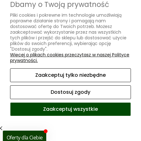
Odstąp od umowy tutaj
Dbamy o Twoją prywatność
Pliki cookies i pokrewne im technologie umożliwiają
PŁATNOŚCI I DOSTAWA
poprawne działanie strony i pomagają nam
dostosować ofertę do Twoich potrzeb. Możesz
Formy płatności
zaakceptować wykorzystanie przez nas wszystkich
tych plików i przejść do sklepu lub dostosować użycie
Czas i koszty dostawy
plików do swoich preferencji, wybierając opcję
"Dostosuj zgody".
Moje konto
Więcej o plikach cookies przeczytasz w naszej Polityce
prywatności.
Twoje zamówienia
Ustawienia konta
Zaakceptuj tylko niezbędne
Przechowalnia
Dostosuj zgody
Zaakceptuj wszystkie
Sklep internetowy Shoper Premium
Facebook
Instagram
Pokaż pełną wersję strony