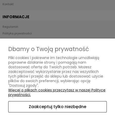
Kontakt
INFORMACJE
Regulamin
Polityka prywatności
Kontakt i dane firmy
Odstąp od umowy tutaj
Dbamy o Twoją prywatność
Pliki cookies i pokrewne im technologie umożliwiają
PŁATNOŚCI I DOSTAWA
poprawne działanie strony i pomagają nam
dostosować ofertę do Twoich potrzeb. Możesz
Formy płatności
zaakceptować wykorzystanie przez nas wszystkich
tych plików i przejść do sklepu lub dostosować użycie
Czas i koszty dostawy
plików do swoich preferencji, wybierając opcję
"Dostosuj zgody".
Moje konto
Więcej o plikach cookies przeczytasz w naszej Polityce
prywatności.
Twoje zamówienia
Ustawienia konta
Zaakceptuj tylko niezbędne
Przechowalnia