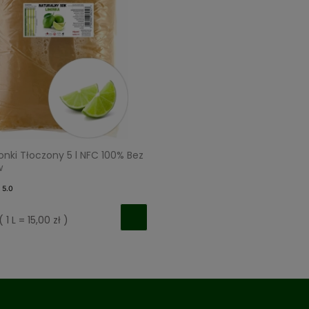
onki Tłoczony 5 l NFC 100% Bez
w
5.0
( 1 L = 15,00 zł )