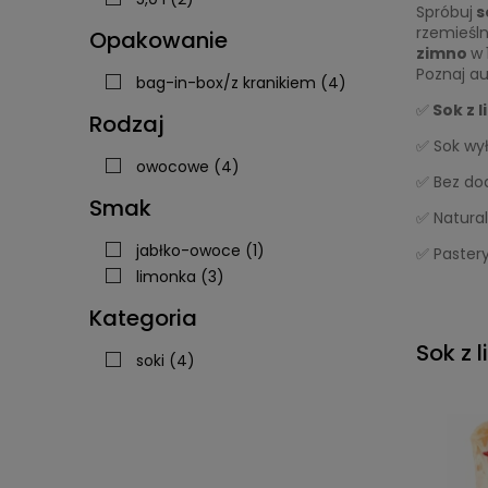
Spróbuj
s
rzemieśl
Opakowanie
zimno
w
Poznaj au
bag-in-box/z kranikiem
(4)
✅
Sok z 
Rodzaj
✅ Sok wy
owocowe
(4)
✅ Bez do
Smak
✅ Natura
jabłko-owoce
(1)
✅ Paster
limonka
(3)
Kategoria
Sok z 
soki
(4)