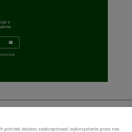
cje o
ienie.
troniczną
Moje konto
ich potrzeb. Możesz zaakceptować wykorzystanie przez nas
Twoje zamówienia