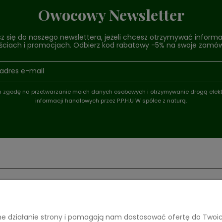
Owocowy Newsletter
sz się do naszego newslettera, jeżeli chcesz otrzymywać informa
ciach i promocjach. Odbierz kod rabatowy -5% na swoje zamów
zgodę na przetwarzanie moich danych osobowych i otrzymywanie drogą elek
informacji handlowych przez P.P.H.U W spółce z naturą.
ACJE
PŁATNOŚCI I DOSTAWA
awne działanie strony i pomagają nam dostosować ofertę do Two
in
Formy płatności