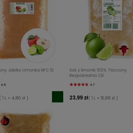
ony Jabłko Limonka NFC 5l
Sok z limonki 100% Tłoczony
Bezpośrednio 1,5l
4.9
4.7
23,99 zł
( 1 L = 4,80 zł )
( 1 L = 15,99 zł )