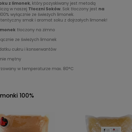
oku z limonek
, który
pozyskiwany jest metodą
niczą w naszej
Tłoczni Soków
. Sok tłoczony jest
na
100% wyłącznie ze świeżych limonek.
tentyczny smak i aromat soku z dojrzałych limonek!
limonek
tłoczony na zimno
łącznie ze świeżych limonek
datku cukru i konserwantów
lnie mętny
yzowany w temperaturze max. 80°C
limonki 100%