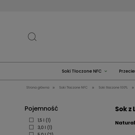
Soki Tłoczone NFC
Przecie
»
»
»
Strona główna
Soki Tłoczone NFC
Soki tłoczone 100%
Pojemność
Sok z
1,5 l
(1)
Natural
3,0 l
(1)
5,0 l
(2)