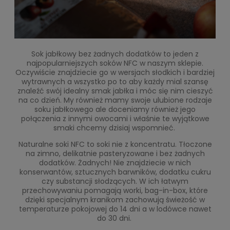
Sok jabłkowy bez żadnych dodatków to jeden z
najpopularniejszych soków NFC w naszym sklepie.
Oczywiście znajdziecie go w wersjach słodkich i bardziej
wytrawnych a wszystko po to aby każdy mial szansę
znaleźć swój idealny smak jabłka i móc się nim cieszyć
na co dzień. My również mamy swoje ulubione rodzaje
soku jabłkowego ale doceniamy również jego
połączenia z innymi owocami i właśnie te wyjątkowe
smaki chcemy dzisiaj wspomnieć.
Naturalne soki NFC to soki nie z koncentratu. Tłoczone
na zimno, delikatnie pasteryzowane i bez żadnych
dodatków. Żadnych! Nie znajdziecie w nich
konserwantów, sztucznych barwników, dodatku cukru
czy substancji słodzących. W ich łatwym
przechowywaniu pomagają worki, bag-in-box, które
dzięki specjalnym kranikom zachowują świeżość w
temperaturze pokojowej do 14 dni a w lodówce nawet
do 30 dni.