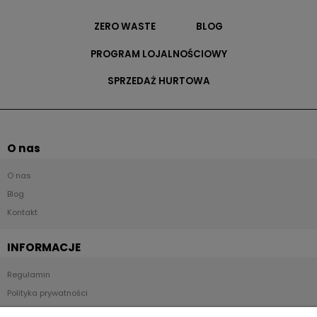
ZERO WASTE
BLOG
PROGRAM LOJALNOŚCIOWY
SPRZEDAŻ HURTOWA
O nas
O nas
Blog
Kontakt
INFORMACJE
Regulamin
Polityka prywatności
Kontakt i dane firmy