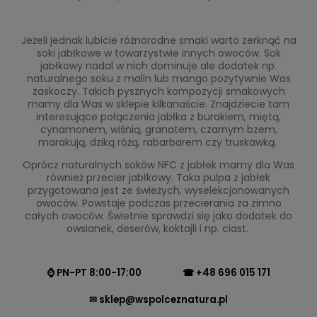
Jeżeli jednak lubicie różnorodne smaki warto zerknąć na
soki jabłkowe w towarzystwie innych owoców. Sok
jabłkowy nadal w nich dominuje ale dodatek np.
naturalnego soku z malin lub mango pozytywnie Was
zaskoczy. Takich pysznych kompozycji smakowych
mamy dla Was w sklepie kilkanaście. Znajdziecie tam
interesujące połączenia jabłka z burakiem, miętą,
cynamonem, wiśnią, granatem, czarnym bzem,
marakują, dziką różą, rabarbarem czy truskawką.
Oprócz naturalnych soków NFC z jabłek mamy dla Was
również przecier jabłkowy. Taka pulpa z jabłek
przygotowana jest ze świeżych, wyselekcjonowanych
owoców. Powstaje podczas przecierania za zimno
całych owoców. Świetnie sprawdzi się jako dodatek do
owsianek, deserów, koktajli i np. ciast.
⌚ PN-PT 8:00-17:00
☎ +48 696 015 171
✉ sklep@wspolceznatura.pl