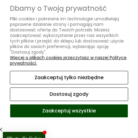
Odstąp od umowy tutaj
Dbamy o Twoją prywatność
Pliki cookies i pokrewne im technologie umożliwiają
PŁATNOŚCI I DOSTAWA
poprawne działanie strony i pomagają nam
dostosować ofertę do Twoich potrzeb. Możesz
Formy płatności
zaakceptować wykorzystanie przez nas wszystkich
tych plików i przejść do sklepu lub dostosować użycie
Czas i koszty dostawy
plików do swoich preferencji, wybierając opcję
"Dostosuj zgody".
Moje konto
Więcej o plikach cookies przeczytasz w naszej Polityce
prywatności.
Twoje zamówienia
Ustawienia konta
Zaakceptuj tylko niezbędne
Przechowalnia
Dostosuj zgody
Zaakceptuj wszystkie
Sklep internetowy Shoper Premium
Facebook
Instagram