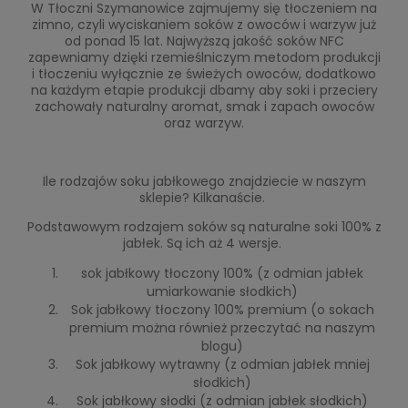
W Tłoczni Szymanowice zajmujemy się tłoczeniem na
zimno, czyli wyciskaniem soków z owoców i warzyw już
od ponad 15 lat. Najwyższą jakość soków NFC
zapewniamy dzięki rzemieślniczym metodom produkcji
i tłoczeniu wyłącznie ze świeżych owoców, dodatkowo
na każdym etapie produkcji dbamy aby soki i przeciery
zachowały naturalny aromat, smak i zapach owoców
oraz warzyw.
Ile rodzajów soku jabłkowego znajdziecie w naszym
sklepie? Kilkanaście.
Podstawowym rodzajem soków są naturalne soki 100% z
jabłek. Są ich aż 4 wersje.
sok jabłkowy tłoczony 100% (z odmian jabłek
umiarkowanie słodkich)
Sok jabłkowy tłoczony 100% premium (o sokach
premium można również przeczytać na naszym
blogu)
Sok jabłkowy wytrawny (z odmian jabłek mniej
słodkich)
Sok jabłkowy słodki (z odmian jabłek słodkich)