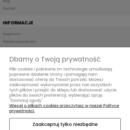
Blog
Kontakt
INFORMACJE
Regulamin
Polityka prywatności
Kontakt i dane firmy
Odstąp od umowy tutaj
Dbamy o Twoją prywatność
Pliki cookies i pokrewne im technologie umożliwiają
PŁATNOŚCI I DOSTAWA
poprawne działanie strony i pomagają nam
dostosować ofertę do Twoich potrzeb. Możesz
Formy płatności
zaakceptować wykorzystanie przez nas wszystkich
tych plików i przejść do sklepu lub dostosować użycie
Czas i koszty dostawy
plików do swoich preferencji, wybierając opcję
"Dostosuj zgody".
Moje konto
Więcej o plikach cookies przeczytasz w naszej Polityce
prywatności.
Twoje zamówienia
Ustawienia konta
Zaakceptuj tylko niezbędne