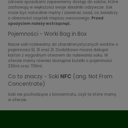
zdrowia sposobami zapewniamy dostęp do soków, które
zachowują
w większości swoje składniki odżywcze.
Sok
może być naturalnie mętny i zawierać osad, co świadczy
o obecności cząstek miąższu owocowego.
Przed
spożyciem należy wstrząsnąć.
Pojemności - Worki Bag in Box
Nasze soki rozlewamy do charakterystycznych worków o
pojemności 5l, 3l oraz 2l. Dodatkowo można dokupić
karton z wygodnym otworem do nalewania soku. W
ofercie mamy również dostępne butelki o pojemności
330ml oraz 700ml.
Co to znaczy - Soki
NFC
(ang. Not From
Concentrate)
Soki nie pochodzące z koncentratu, czyli te które mamy
w ofercie.