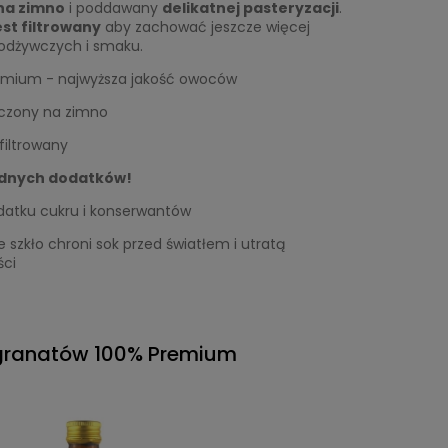
na zimno
i poddawany
delikatnej pasteryzacji
.
est filtrowany
aby zachować jeszcze więcej
 odżywczych i smaku.
emium - najwyższa jakość owoców
oczony na zimno
filtrowany
adnych dodatków!
datku cukru i konserwantów
szkło chroni sok przed światłem i utratą
ści
 granatów 100% Premium