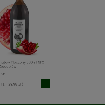
anatów Tłoczony 500ml NFC
 Dodatków
4.9
 1 L = 29,98 zł )