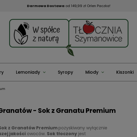
Darmowa Dostawa
od 149,99 zł Orlen Paczka!
ry
Lemoniady
Syropy
Miody
Kiszonki
ium
 Granatów - Sok z Granatu Premium
Sok z Granatów Premium
pozyskiwany wyłącznie
zej jakości
owoców.
Sok tłoczony
jest