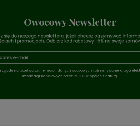
Owocowy Newsletter
sz się do naszego newslettera, jeżeli chcesz otrzymywać informa
ciach i promocjach. Odbierz kod rabatowy -5% na swoje zamów
zgodę na przetwarzanie moich danych osobowych i otrzymywanie drogą elek
informacji handlowych przez P.P.H.U W spółce z naturą.
ACJE
PŁATNOŚCI I DOSTAWA