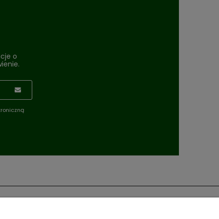
cje o
ienie.
troniczną
Moje konto