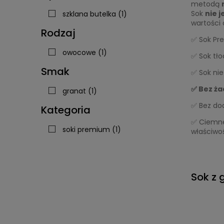
metodą
Sok
nie j
szklana butelka
(1)
wartości
Rodzaj
✅ Sok Pr
owocowe
(1)
✅ Sok tł
Smak
✅ Sok nie
✅ Bez ż
granat
(1)
✅ Bez do
Kategoria
✅ Ciemne 
soki premium
(1)
właściwo
Sok z