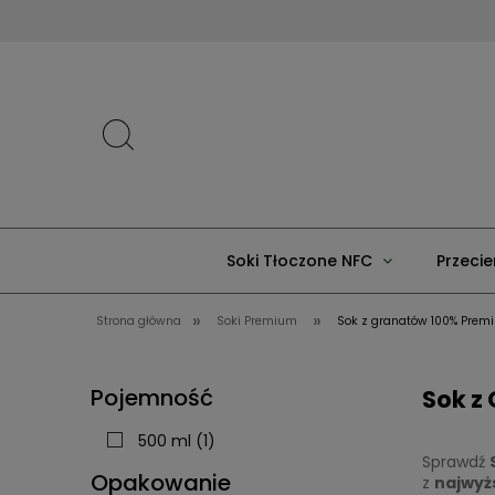
Soki Tłoczone NFC
Przecie
»
»
Strona główna
Soki Premium
Sok z granatów 100% Prem
Pojemność
Sok z
500 ml
(1)
Sprawdź
Opakowanie
z
najwyżs